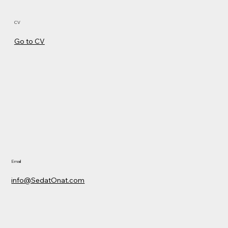
CV
Go to CV
Email
info@SedatOnat.com