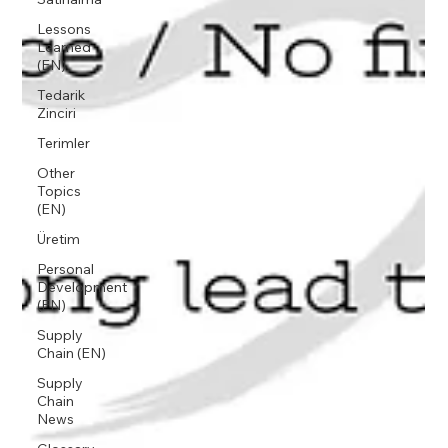
Lessons
Learned
(EN)
Tedarik
Zinciri
Terimler
Other
Topics
(EN)
Üretim
Personal
Development
(EN)
Supply
Chain (EN)
Supply
Chain
News