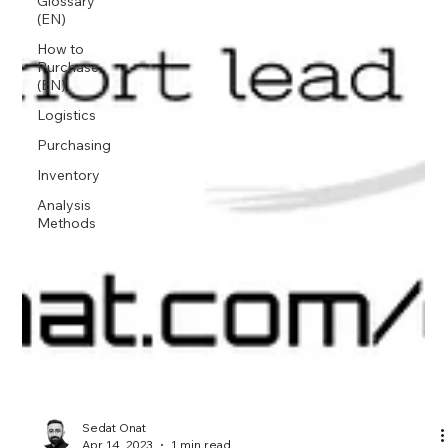
Glossary
(EN)
How to
Purchase
(EN)
Logistics
Purchasing
Inventory
Analysis
Methods