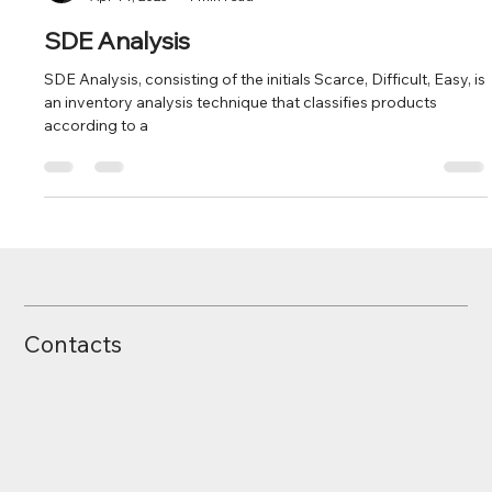
Sedat Onat
Apr 14, 2023
1 min read
SDE Analysis
SDE Analysis, consisting of the initials Scarce, Difficult, Easy, is
an inventory analysis technique that classifies products
according to a
Contacts