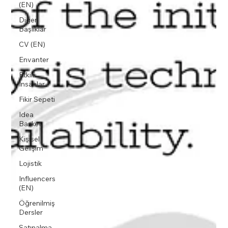
(EN)
Diğer
Başlıklar
CV (EN)
Envanter
Etkili
İnsanlar
Fikir Sepeti
Idea
Basket
Kişisel
Gelişim
Lojistik
Influencers
(EN)
Öğrenilmiş
Dersler
Satınalma