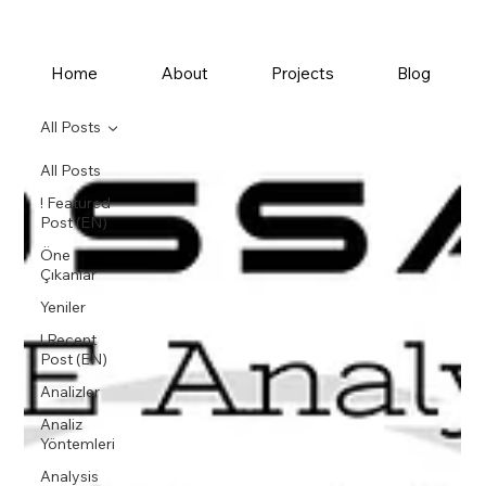
Home
About
Projects
Blog
All Posts
All Posts
! Featured
Post (EN)
Öne
Çıkanlar
Yeniler
! Recent
Post (EN)
Analizler
Analiz
Yöntemleri
Analysis