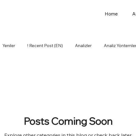
Home
A
Yeniler
! Recent Post (EN)
Analizler
Analiz Yöntemler
Idea Basket
Kişisel Gelişim
Lojistik
Influencers (EN)
mler
Other Topics (EN)
Üretim
Personal Developmen
Posts Coming Soon
stics
Purchasing
Explore other categories in this blog or check back later.