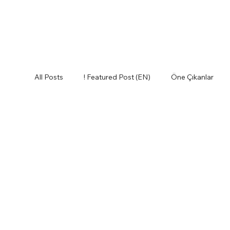
All Posts
! Featured Post (EN)
Öne Çıkanlar
Envanter
Etkili İnsanlar
Fikir Sepeti
Lessons Learned (EN)
Tedarik Zinciri
Teri
Glossary (EN)
How to Purchase (EN)
Logi