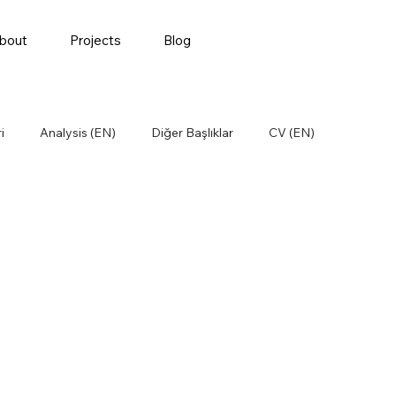
bout
Projects
Blog
i
Analysis (EN)
Diğer Başlıklar
CV (EN)
Öğrenilmiş Dersler
Satınalma
t (EN)
Supply Chain (EN)
Supply Chain News