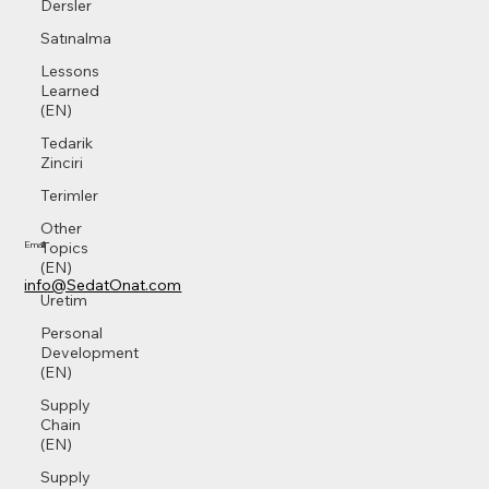
Dersler
Satınalma
Lessons
Learned
(EN)
Tedarik
Zinciri
Terimler
Other
Topics
Email
(EN)
info@SedatOnat.com
Üretim
Personal
Development
(EN)
Supply
Chain
(EN)
Supply