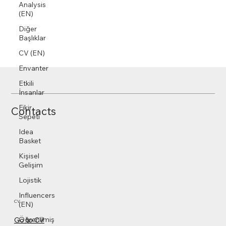
Analysis
(EN)
Diğer
Başlıklar
CV (EN)
Envanter
Etkili
İnsanlar
Fikir
Contacts
Sepeti
Idea
Basket
Kişisel
Gelişim
Lojistik
Influencers
CV
(EN)
Öğrenilmiş
Go to CV