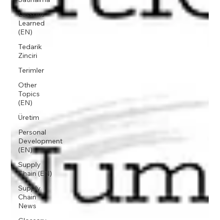
Lessons
Learned
(EN)
Tedarik
Zinciri
Terimler
Other
Topics
(EN)
Üretim
Personal
Development
(EN)
Supply
Chain (EN)
Supply
Chain
News