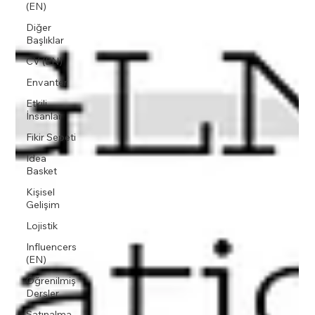
(EN)
Diğer
Başlıklar
CV (EN)
Envanter
Etkili
İnsanlar
Fikir Sepeti
Idea
Basket
Kişisel
Gelişim
Lojistik
Influencers
(EN)
Öğrenilmiş
Dersler
Satınalma