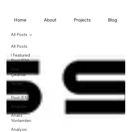
Home
About
Projects
Blog
All Posts
All Posts
! Featured
Post (EN)
Öne
Çıkanlar
Yeniler
! Recent
Post (EN)
Analizler
Analiz
Yöntemleri
Analysis