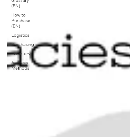
Glossary
(EN)
How to
Purchase
(EN)
Logistics
Purchasing
Inventory
Analysis
Methods