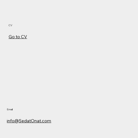
CV
Go to CV
Email
info@SedatOnat.com