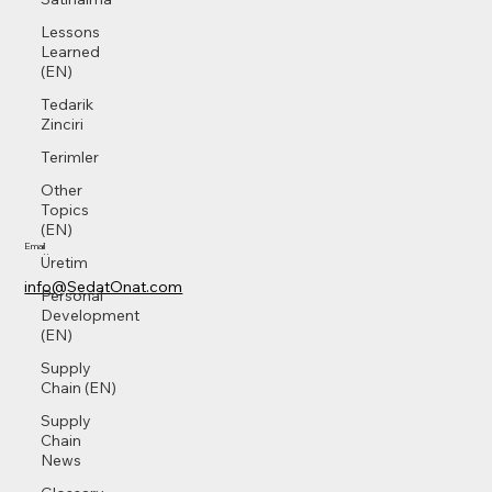
Lessons
Learned
(EN)
Tedarik
Zinciri
Terimler
Other
Topics
(EN)
Email
Üretim
info@SedatOnat.com
Personal
Development
(EN)
Supply
Chain (EN)
Supply
Chain
News