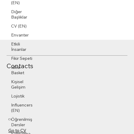
(EN)
Diğer
Başlıklar
CV (EN)
Envanter
Etkili
İnsanlar
Fikir Sepeti
Contacts
Idea
Basket
Kişisel
Gelişim
Lojistik
Influencers
(EN)
Öğrenilmiş
CV
Dersler
Go to CV
Satınalma