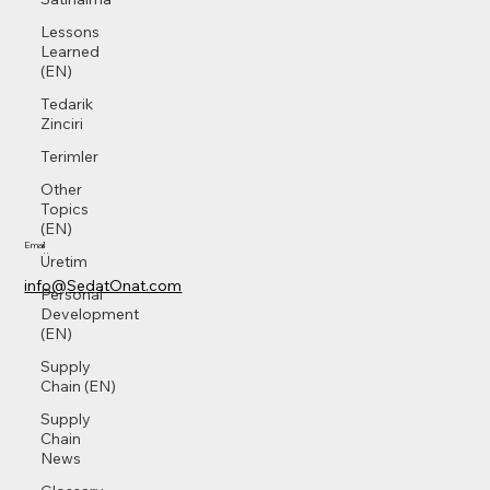
Lessons
Learned
(EN)
Tedarik
Zinciri
Terimler
Other
Topics
(EN)
Email
Üretim
info@SedatOnat.com
Personal
Development
(EN)
Supply
Chain (EN)
Supply
Chain
News