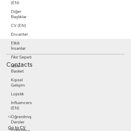
(EN)
Diğer
Başlıklar
CV (EN)
Envanter
Etkili
İnsanlar
Fikir Sepeti
Contacts
Idea
Basket
Kişisel
Gelişim
Lojistik
Influencers
(EN)
Öğrenilmiş
CV
Dersler
Go to CV
Satınalma