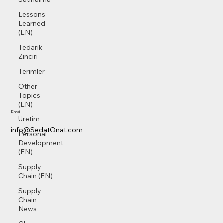
Lessons
Learned
(EN)
Tedarik
Zinciri
Terimler
Other
Topics
(EN)
Email
Üretim
info@SedatOnat.com
Personal
Development
(EN)
Supply
Chain (EN)
Supply
Chain
News