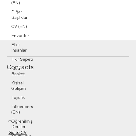
(EN)
Diğer
Başlıklar
CV (EN)
Envanter
Etkili
İnsanlar
Fikir Sepeti
Contacts
Idea
Basket
Kişisel
Gelişim
Lojistik
Influencers
(EN)
Öğrenilmiş
CV
Dersler
Go to CV
Satınalma