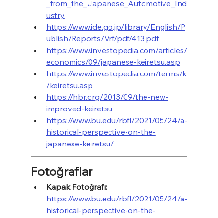
_from_the_Japanese_Automotive_Ind
ustry
https://www.ide.go.jp/library/English/P
ublish/Reports/Vrf/pdf/413.pdf
https://www.investopedia.com/articles/
economics/09/japanese-keiretsu.asp
https://www.investopedia.com/terms/k
/keiretsu.asp
https://hbr.org/2013/09/the-new-
improved-keiretsu
https://www.bu.edu/rbfl/2021/05/24/a-
historical-perspective-on-the-
japanese-keiretsu/
Fotoğraflar
Kapak Fotoğrafı:
https://www.bu.edu/rbfl/2021/05/24/a-
historical-perspective-on-the-