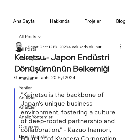
Ana Sayfa
Hakkında
Projeler
Blog
All Posts
Sedat Onat
12 Eki 2023
4 dakikada okunur
All Posts
Keiretsu - Japon Endüstri
! Öne Çıkanlar
Dönüşümünün Belkemiği
Öne Çıkanlar
Güncelleme tarihi:
20 Eyl 2024
! Yeniler
Yeniler
"Keiretsu is the backbone of 
Analizler
Japan's unique business 
Analizler
environment, fostering a culture 
Analiz Yöntemleri
of deep-rooted partnership and 
Özgeçmiş
collaboration." - Kazuo Inamori, 
Diğer Başlıklar
Founder of Kyocera Corporation.