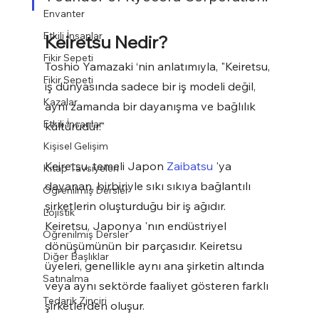
Envanter
Etkili İnsanlar
Keiretsu Nedir?
Fikir Sepeti
Toshio Yamazaki ‘nin anlatımıyla, "Keiretsu, 
Fikir Sepeti
iş dünyasında sadece bir iş modeli değil, 
Kazalar
aynı zamanda bir dayanışma ve bağlılık 
Etkili İnsanlar
kültürüdür."
Kişisel Gelişim
Keiretsu, temeli Japon 
Zaibatsu
 'ya 
Kitap Tavsiyeleri
dayanan, birbiriyle sıkı sıkıya bağlantılı 
Öğrenilmiş Dersler
şirketlerin oluşturduğu bir iş ağıdır. 
Lojistik
Keiretsu, Japonya 'nın endüstriyel 
Öğrenilmiş Dersler
dönüşümünün bir parçasıdır. Keiretsu 
Diğer Başlıklar
üyeleri, genellikle aynı ana şirketin altında 
Satınalma
veya aynı sektörde faaliyet gösteren farklı 
Tedarik Zinciri
şirketlerden oluşur.