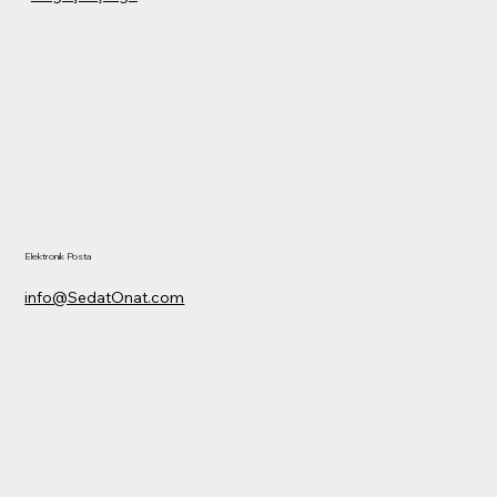
Elektronik Posta
info@SedatOnat.com