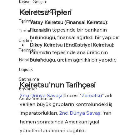
Kişisel Gelişim
Keiretsu Tipleri
Tedarik Zinciri Raporu
Terimler
Yatay Keiretsu (Finansal Keiretsu)
: 
Piramidin tepesinde bir bankanın 
Tedarik Zinciri
bulunduğu, finansal ağırlıklı bir yapıdır.
Üretim
Dikey Keiretsu (Endüstriyel Keiretsu)
: 
Terimler
Piramidin tepesinde ana üreticinin 
bulunduğu, üretim ağırlıklı bir yapıdır.
Nasıl Alınır?
Lojistik
Satınalma
Keiretsu'nun Tarihçesi
Envanter
2nci Dünya Savaşı
 öncesi "
Zaibatsu
" adı 
Analiz Yöntemleri
verilen büyük grupların kontrolündeki iş 
imparatorlukları, 
2nci Dünya Savaşı
 ‘nın 
hemen sonrasında Amerikan işgal 
yönetimi tarafından dağıtıldı.