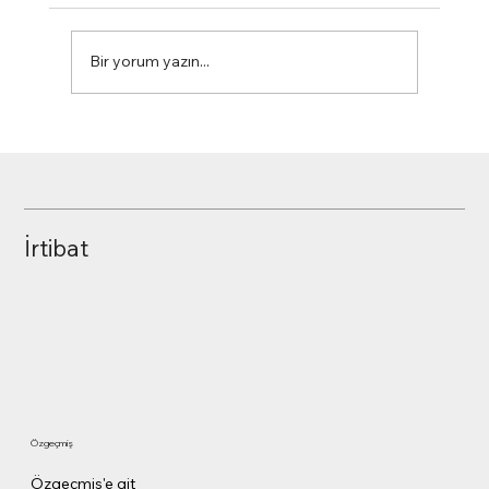
Friendshoring
Bir yorum yazın...
İrtibat
Özgeçmiş
Özgeçmiş'e git