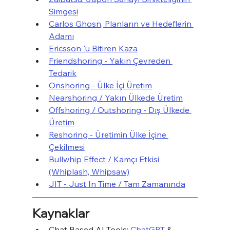
Simgesi
Carlos Ghosn, Planların ve Hedeflerin 
Adamı
Ericsson 'u Bitiren Kaza
Friendshoring - Yakın Çevreden 
Tedarik
Onshoring - Ülke İçi Üretim
Nearshoring / Yakın Ülkede Üretim
Offshoring / Outshoring - Dış Ülkede 
Üretim
Reshoring - Üretimin Ülke İçine 
Çekilmesi
Bullwhip Effect / Kamçı Etkisi 
(Whiplash, Whipsaw)
JIT - Just In Time / Tam Zamanında
Kaynaklar
Chat Based AI Tools: 
ChatGPT 
& 