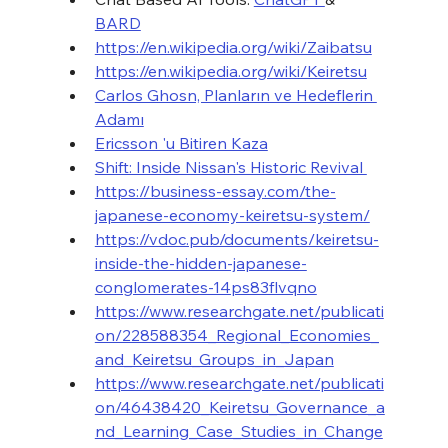
BARD
https://en.wikipedia.org/wiki/Zaibatsu
https://en.wikipedia.org/wiki/Keiretsu
Carlos Ghosn, Planların ve Hedeflerin 
Adamı
Ericsson 'u Bitiren Kaza
Shift: Inside Nissan's Historic Revival 
https://business-essay.com/the-
japanese-economy-keiretsu-system/
https://vdoc.pub/documents/keiretsu-
inside-the-hidden-japanese-
conglomerates-14ps83flvqno
https://www.researchgate.net/publicati
on/228588354_Regional_Economies_
and_Keiretsu_Groups_in_Japan
https://www.researchgate.net/publicati
on/46438420_Keiretsu_Governance_a
nd_Learning_Case_Studies_in_Change