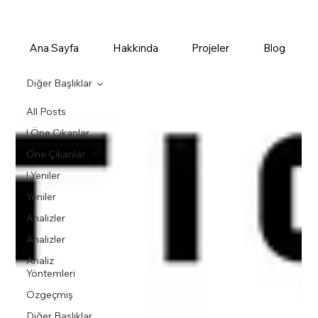
Ana Sayfa
Hakkında
Projeler
Blog
Diğer Başlıklar
All Posts
! Öne Çıkanlar
Öne Çıkanlar
! Yeniler
Yeniler
Analizler
Analizler
Analiz
Yöntemleri
Özgeçmiş
Diğer Başlıklar