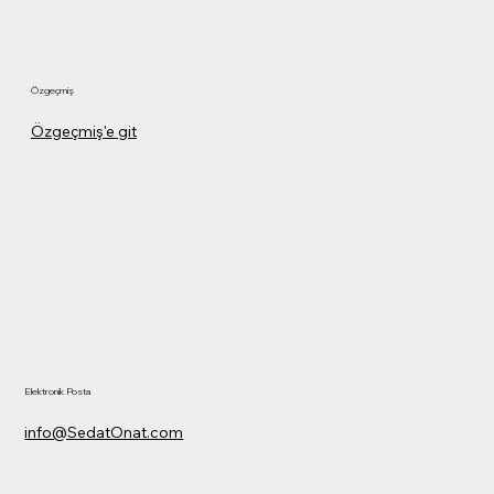
Özgeçmiş
Özgeçmiş'e git
Elektronik Posta
info@SedatOnat.com