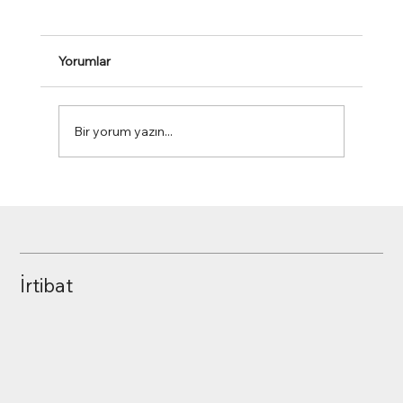
Yorumlar
Bir yorum yazın...
Malzeme Kodu Neden ve Nasıl kullanılır?
İrtibat