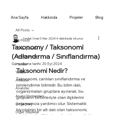
Ana Sayfa
Hakkında
Projeler
Blog
All Posts
Sedat Onat
3 Mar 2024
4 dakikada okunur
All Posts
Taxonomy / Taksonomi
! Öne Çıkanlar
(Adlandırma / Sınıflandırma)
Öne Çıkanlar
Güncelleme tarihi:
20 Eyl 2024
! Yeniler
Taksonomi Nedir?
Yeniler
Taksonomi, canlıları sınıflandırma ve 
Analizler
isimlendirme bilimidir. Bu bilim dalı, 
Analizler
organizmaları gruplara ayırarak, bu 
Analiz Yöntemleri
grupların birbirleriyle olan ilişkilerini 
anlamamıza yardımcı olur. Sistematik 
Özgeçmiş
biyolojinin bir alt dalı olan taksonomi, 
Diğer Başlıklar