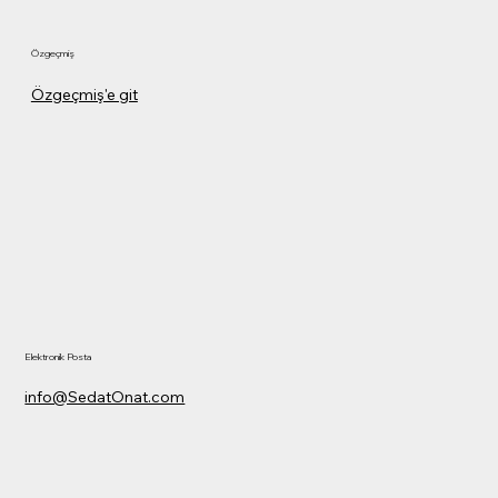
Özgeçmiş
Özgeçmiş'e git
Elektronik Posta
info@SedatOnat.com