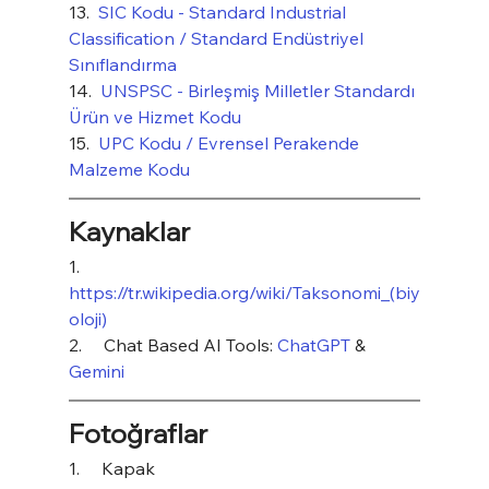
13.  
SIC Kodu - Standard Industrial 
Classification / Standard Endüstriyel 
Sınıflandırma
14.  
UNSPSC - Birleşmiş Milletler Standardı 
Ürün ve Hizmet Kodu
15.  
UPC Kodu / Evrensel Perakende 
Malzeme Kodu
Kaynaklar
1.     
https://tr.wikipedia.org/wiki/Taksonomi_(biy
oloji)
2.     Chat Based AI Tools: 
ChatGPT
 & 
Gemini
Fotoğraflar
1.     Kapak 