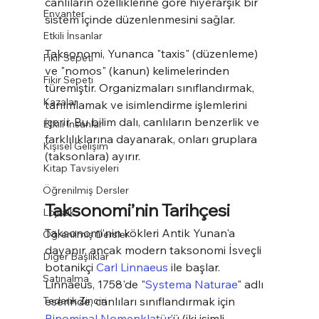
canlıların özelliklerine göre hiyerarşik bir 
Envanter
sistem içinde düzenlenmesini sağlar.
Etkili İnsanlar
Taksonomi, Yunanca "taxis" (düzenleme) 
Fikir Sepeti
ve "nomos" (kanun) kelimelerinden 
Fikir Sepeti
türemiştir. Organizmaları sınıflandırmak, 
Kazalar
tanımlamak ve isimlendirme işlemlerini 
içerir. Bu bilim dalı, canlıların benzerlik ve 
Etkili İnsanlar
farklılıklarına dayanarak, onları gruplara 
Kişisel Gelişim
(taksonlara) ayırır.
Kitap Tavsiyeleri
Öğrenilmiş Dersler
Taksonomi’nin Tarihçesi
Lojistik
Taksonomi’nin kökleri Antik Yunan'a 
Öğrenilmiş Dersler
dayanır, ancak modern taksonomi İsveçli 
Diğer Başlıklar
botanikçi 
Carl Linnaeus
 ile başlar. 
Satınalma
Linnaeus, 1758'de "
Systema Naturae
" adlı 
Tedarik Zinciri
eserinde, canlıları sınıflandırmak için 
Binominal Nomenklatür
’ü (iki isimli 