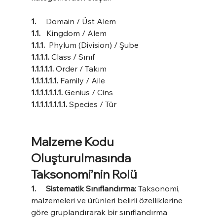
1.     
Domain / Üst Alem
1.1.   
Kingdom / Alem
1.1.1.  
Phylum (Division) / Şube
1.1.1.1. 
Class / Sınıf
1.1.1.1.1. 
Order / Takım
1.1.1.1.1.1. 
Family / Aile
1.1.1.1.1.1.1. 
Genius / Cins
1.1.1.1.1.1.1.1. 
Species / Tür
Malzeme Kodu 
Oluşturulmasında 
Taksonomi’nin Rolü
1.     Sistematik Sınıflandırma: 
Taksonomi, 
malzemeleri ve ürünleri belirli özelliklerine 
göre gruplandırarak bir sınıflandırma 