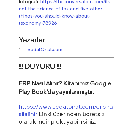
fotoğrafı: 
https://theconversation.com/its-
not-the-science-of-tax-and-five-other-
things-you-should-know-about-
taxonomy-78926
Yazarlar
1.     
SedatOnat.com
!!! DUYURU !!!
ERP Nasıl Alınır? Kitabımız Google 
Play Book'da yayınlanmıştır.
https://www.sedatonat.com/erpna
silalinir
 Linki üzerinden ücretsiz 
olarak indirip okuyabilirsiniz.