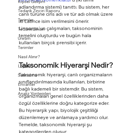
Kişisel Gelişim
adlandırma sistemi) tanıttı. Bu sistem, her 
Tedarik Zinciri Raporu
canlı türüne cins adı ve tür adı olmak üzere 
Terimler
iki Latince isim verilmesini önerir. 
Linnaeus'un çalışmaları, taksonominin 
Tedarik Zinciri
temelini oluşturdu ve bugün hala 
Üretim
kullanılan birçok prensibi içerir.
Terimler
Nasıl Alınır?
Taksonomik Hiyerarşi Nedir?
Lojistik
Taksonomik hiyerarşi, canlı organizmaların 
Satınalma
sınıflandırılmasında kullanılan, birbirine 
Envanter
bağlı kademeli bir sistemdir. Bu sistem, 
Analiz Yöntemleri
organizmaları genel özelliklerinden daha 
özgül özelliklerine doğru kategorize eder. 
Bu hiyerarşik yapı, biyolojik çeşitliliği 
düzenlemeye ve anlamaya yardımcı olur. 
Temelde, taksonomik hiyerarşi şu 
kategorilerden oluşur: