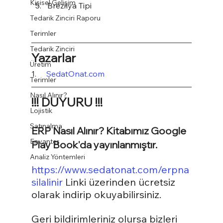
Kişisel Gelişim
Brezilya Tipi
Tedarik Zinciri Raporu
Terimler
Tedarik Zinciri
Yazarlar
Üretim
1.     
SedatOnat.com
Terimler
Nasıl Alınır?
!!! DUYURU !!!
Lojistik
Satınalma
ERP Nasıl Alınır? Kitabımız Google 
Envanter
Play Book'da yayınlanmıştır.
Analiz Yöntemleri
https://www.sedatonat.com/erpna
silalinir
 Linki üzerinden ücretsiz 
olarak indirip okuyabilirsiniz.
Geri bildirimleriniz olursa bizleri 