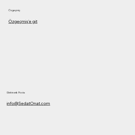
Özgeçmiş
Özgeçmiş'e git
Elektronik Posta
info@SedatOnat.com