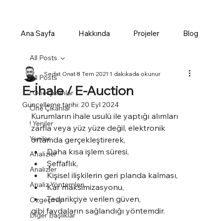
Ana Sayfa
Hakkında
Projeler
Blog
All Posts
Sedat Onat
8 Tem 2021
1 dakikada okunur
All Posts
E-İhale / E-Auction
! Öne Çıkanlar
Güncelleme tarihi:
20 Eyl 2024
Öne Çıkanlar
Kurumların ihale usulü ile yaptığı alımları 
! Yeniler
zarfla veya yüz yüze değil, elektronik 
Yeniler
ortamda gerçekleştirerek,
Daha kısa işlem süresi,
Analizler
Şeffaflık,
Analizler
Kişisel ilişkilerin geri planda kalması,
Analiz Yöntemleri
Kar maksimizasyonu,
Tedarikçiye verilen güven,
Özgeçmiş
gibi faydaların sağlandığı yöntemdir.
Diğer Başlıklar