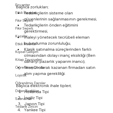
Envanter
Başlıca zorlukları;
Etkili İnsanlar
Tedarikçilerin sisteme olan 
güvenlerinin sağlanmasının gerekmesi,
Fikir Sepeti
Tedarikçilerin önden eğitimini 
Fikir Sepeti
gerektirmesi,
Kazalar
İhaleyi yönetecek tecrübeli eleman 
bulundurma zorunluluğu,
Etkili İnsanlar
Klasik satınalma süreçlerinden farklı 
Kişisel Gelişim
olmasından dolayı inanç eksikliği (Ben 
Kitap Tavsiyeleri
daha iyi pazarlık yaparım inancı),
Teamül olarak kazanan firmadan satın 
Öğrenilmiş Dersler
alım yapma gerekliliği.
Lojistik
Öğrenilmiş Dersler
Başlıca elektronik ihale tipleri;
Diğer Başlıklar
Hollanda Tipi
İngiliz Tipi
Satınalma
Japon Tipi
Tedarik Zinciri
Yankee Tipi