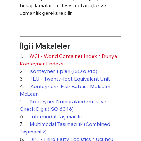
hesaplamalar profesyonel araçlar ve 
uzmanlık gerektirebilir.
İlgili Makaleler
1.     
WCI - World Container Index / Dünya 
Konteyner Endeksi
2.     
Konteyner Tipleri (ISO 6346)
3.     
TEU - Twenty-foot Equivalent Unit
4.     
Konteynerin Fikir Babası: Malcolm 
McLean
5.     
Konteyner Numaralandırması ve 
Check Digit (ISO 6346)
6.     
Intermodal Taşımacılık
7.     
Multimodal Taşımacılık (Combined 
Taşımacılık)
8.     
3PL - Third Party Logistics / Üçüncü 