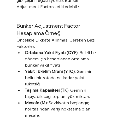
gibi çeşitli regülasyonlar, Bunker 
Adjustment Factor’a etki edebilir.
Bunker Adjustment Factor 
Hesaplama Örneği
Öncelikle Dikkate Alınması Gereken Bazı 
Faktörler: 
Ortalama Yakıt Fiyatı (OYF):
 Belirli bir 
dönem için hesaplanan ortalama 
bunker yakıt fiyatı.
Yakıt Tüketim Oranı (YTO):
 Geminin 
belirli bir rotada ne kadar yakıt 
tükettiği.
Taşıma Kapasitesi (TK): 
Geminin 
taşıyabileceği toplam yük miktarı.
Mesafe (M): 
Sevkiyatın başlangıç 
noktasından varış noktasına olan 
mesafe.