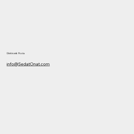
Elektronik Posta
info@SedatOnat.com