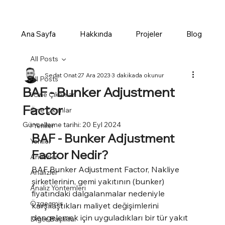
Ana Sayfa
Hakkında
Projeler
Blog
All Posts
Sedat Onat
27 Ara 2023
3 dakikada okunur
All Posts
BAF - Bunker Adjustment
! Öne Çıkanlar
Factor
Öne Çıkanlar
Güncelleme tarihi:
20 Eyl 2024
! Yeniler
BAF - Bunker Adjustment 
Yeniler
Factor Nedir?
Analizler
BAF Bunker Adjustment Factor, Nakliye 
Analizler
şirketlerinin, gemi yakıtının (bunker) 
Analiz Yöntemleri
fiyatındaki dalgalanmalar nedeniyle 
Özgeçmiş
karşılaştıkları maliyet değişimlerini 
dengelemek için uyguladıkları bir tür yakıt 
Diğer Başlıklar