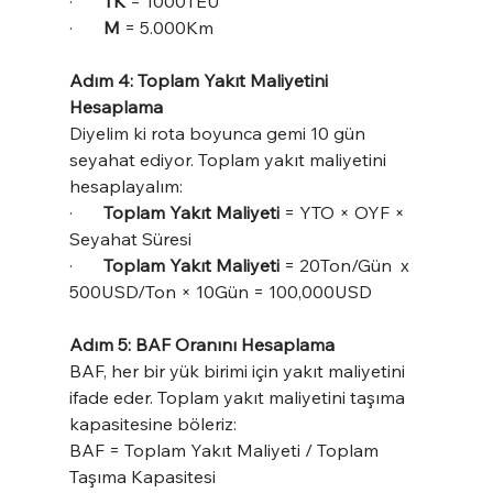
·       
TK 
= 1000TEU
·       
M 
= 5.000Km
Adım 4: Toplam Yakıt Maliyetini 
Hesaplama
Diyelim ki rota boyunca gemi 10 gün 
seyahat ediyor. Toplam yakıt maliyetini 
hesaplayalım:
·       
Toplam Yakıt Maliyeti 
= YTO × OYF × 
Seyahat Süresi
·       
Toplam Yakıt Maliyeti 
= 20Ton/Gün  x 
500USD/Ton × 10Gün = 100,000USD
Adım 5: BAF Oranını Hesaplama
BAF, her bir yük birimi için yakıt maliyetini 
ifade eder. Toplam yakıt maliyetini taşıma 
kapasitesine böleriz:
BAF = Toplam Yakıt Maliyeti / Toplam 
Taşıma Kapasitesi