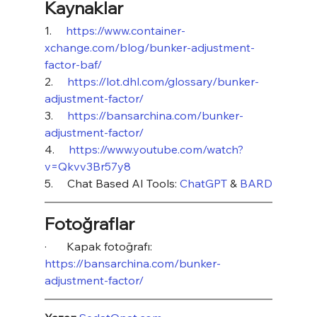
Kaynaklar
1.     
https://www.container-
xchange.com/blog/bunker-adjustment-
factor-baf/
2.     
https://lot.dhl.com/glossary/bunker-
adjustment-factor/
3.     
https://bansarchina.com/bunker-
adjustment-factor/
4.     
https://www.youtube.com/watch?
v=Qkvv3Br57y8
5.     Chat Based AI Tools: 
ChatGPT
 & 
BARD
Fotoğraflar
·       Kapak fotoğrafı: 
https://bansarchina.com/bunker-
adjustment-factor/