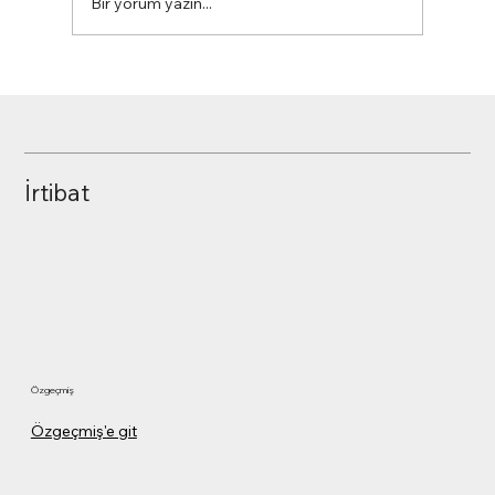
Bir yorum yazın...
Analiz - Dünyanın En Büyük Konteyner
Gemileri (2023-04)
İrtibat
Özgeçmiş
Özgeçmiş'e git