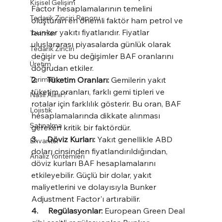
Kişisel Gelişim
Factor hesaplamalarının temelini 
Tedarik Zinciri Raporu
oluşturan en önemli faktör ham petrol ve 
bunker yakıtı fiyatlarıdır. Fiyatlar 
Terimler
uluslararası piyasalarda günlük olarak 
Tedarik Zinciri
değişir ve bu değişimler BAF oranlarını 
Üretim
doğrudan etkiler.
Terimler
2.     Tüketim Oranları:
 Gemilerin yakıt 
tüketim oranları, farklı gemi tipleri ve 
Nasıl Alınır?
rotalar için farklılık gösterir. Bu oran, BAF 
Lojistik
hesaplamalarında dikkate alınması 
Satınalma
gereken kritik bir faktördür.
3.     Döviz Kurları: 
Yakıt genellikle ABD 
Envanter
doları cinsinden fiyatlandırıldığından, 
Analiz Yöntemleri
döviz kurları BAF hesaplamalarını 
etkileyebilir. Güçlü bir dolar, yakıt 
maliyetlerini ve dolayısıyla Bunker 
Adjustment Factor'ı artırabilir.
4.     Regülasyonlar:
 European Green Deal 