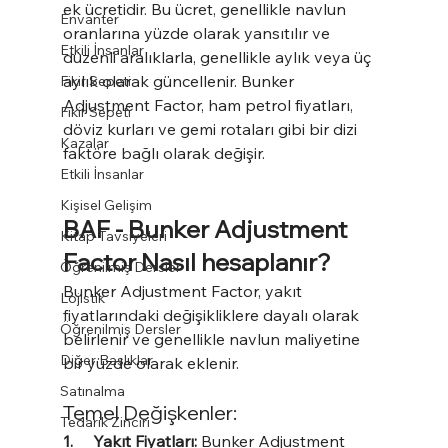
ek ücretidir. Bu ücret, genellikle navlun 
Envanter
oranlarına yüzde olarak yansıtılır ve 
Etkili İnsanlar
düzenli aralıklarla, genellikle aylık veya üç 
aylık olarak güncellenir. Bunker 
Fikir Sepeti
Adjustment Factor, ham petrol fiyatları, 
Fikir Sepeti
döviz kurları ve gemi rotaları gibi bir dizi 
Kazalar
faktöre bağlı olarak değişir.
Etkili İnsanlar
Kişisel Gelişim
BAF - Bunker Adjustment 
Kitap Tavsiyeleri
Factor Nasıl hesaplanır?
Öğrenilmiş Dersler
Bunker Adjustment Factor, yakıt 
Lojistik
fiyatlarındaki değişikliklere dayalı olarak 
Öğrenilmiş Dersler
belirlenir ve genellikle navlun maliyetine 
Diğer Başlıklar
bir yüzde olarak eklenir.
Satınalma
Temel Değişkenler:
Tedarik Zinciri
1.     Yakıt Fiyatları:
 Bunker Adjustment 