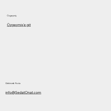
İrtibat
Özgeçmiş
Özgeçmiş'e git