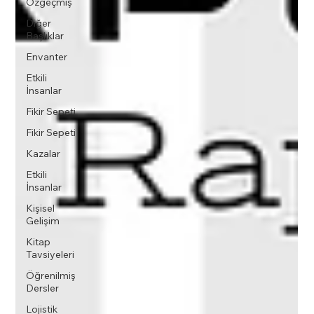
Özgeçmiş
Diğer
Başlıklar
Envanter
Etkili
İnsanlar
Fikir Sepeti
Fikir Sepeti
Kazalar
Etkili
İnsanlar
Kişisel
Gelişim
Kitap
Tavsiyeleri
Öğrenilmiş
Dersler
Lojistik