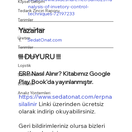
Kişisel Gelişim
nalysis-of-invetory-control-
Tedarik Zinciri Raporu
techniques-72197233
Terimler
Yazarlar
Tedarik Zinciri
Üretim
1.     
SedatOnat.com
Terimler
!!! DUYURU !!!
Nasıl Alınır?
Lojistik
ERP Nasıl Alınır? Kitabımız Google 
Satınalma
Play Book'da yayınlanmıştır.
Envanter
Analiz Yöntemleri
https://www.sedatonat.com/erpna
silalinir
 Linki üzerinden ücretsiz 
olarak indirip okuyabilirsiniz.
Geri bildirimleriniz olursa bizleri 