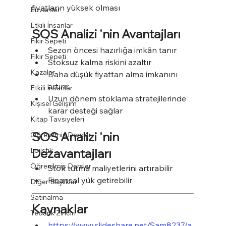
fiyatların yüksek olması
Envanter
Etkili İnsanlar
SOS Analizi 'nin Avantajları
Fikir Sepeti
Sezon öncesi hazırlığa imkân tanır
Fikir Sepeti
Stoksuz kalma riskini azaltır
Kazalar
Daha düşük fiyattan alma imkanını 
artırır
Etkili İnsanlar
Uzun dönem stoklama stratejilerinde 
Kişisel Gelişim
karar desteği sağlar
Kitap Tavsiyeleri
SOS Analizi 'nin 
Öğrenilmiş Dersler
Lojistik
Dezavantajları
Öğrenilmiş Dersler
Stok tutma maliyetlerini artırabilir
Finansal yük getirebilir
Diğer Başlıklar
Satınalma
Kaynaklar
Tedarik Zinciri
https://www.slideshare.net/Sam8237/a