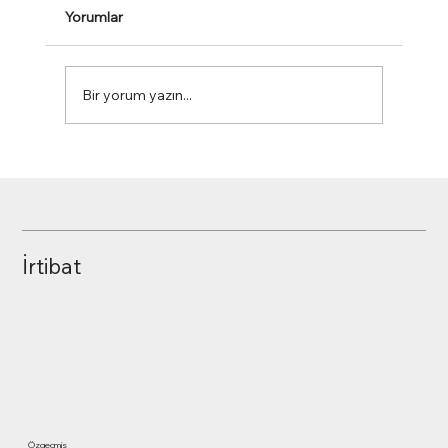
Yorumlar
Bir yorum yazın...
HML Analizi - High/Medium/Low Price
İrtibat
Özgeçmiş