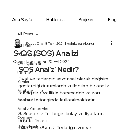
Ana Sayfa
Hakkında
Projeler
Blog
All Posts
Sedat Onat
8 Tem 2021
1 dakikada okunur
All Posts
S-OS (SOS) Analizi
! Öne Çıkanlar
Güncelleme tarihi:
20 Eyl 2024
Öne Çıkanlar
SOS Analizi Nedir?
! Yeniler
Fiyat ve tedariğin sezonsal olarak değişim 
Yeniler
gösterdiği durumlarda kullanılan bir analiz 
Analizler
tekniğidir. Özellikle hammadde ve yarı 
mamul tedariğinde kullanılmaktadır.
Analizler
Analiz Yöntemleri
S:
 Season > Tedariğin kolay ve fiyatların 
Özgeçmiş
düşük olması
Diğer Başlıklar
OS:
 Off-Season > Tedariğin zor ve 