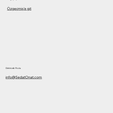
Özgeçmiş'e git
Elektronik Posta
info@SedatOnat.com