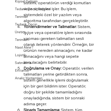
Kişisel Gelişim
sistemi, operatörün verdiği komutları 
veya siparişleri işler. Bu işlem, 
Tedarik Zinciri Raporu
sistemdeki özel bir yazılım veya 
Terimler
algoritma tarafından gerçekleştirilir.
Tedarik Zinciri
Yönlendirmeler ve Talimatlar:
 Sistem, 
Üretim
işçiye veya operatöre işlem sırasında 
yapması gereken talimatları sesli 
Terimler
olarak ileterek yönlendirir. Örneğin, bir 
Nasıl Alınır?
ürünün nereden alınacağını, ne kadar 
Lojistik
alınacağını veya hangi sepete 
konulacağını belirtebilir.
Satınalma
Doğrulama ve Onay:
 Operatör, verilen 
Envanter
talimatları yerine getirdikten sonra, 
Analiz Yöntemleri
sistem genellikle işlemi doğrulamak 
için bir geri bildirim ister. Operatör, 
doğru bir şekilde tamamladığını 
onayladığında, sistem bir sonraki 
adıma geçer.
Sipariş Tamamlama:
 Sistem, tüm 