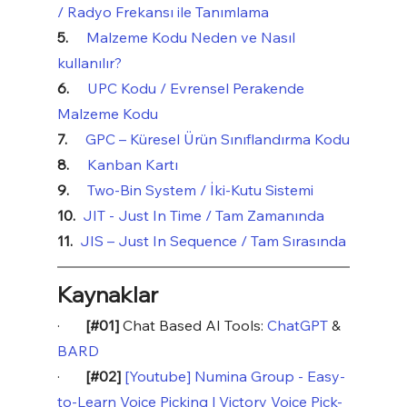
/ Radyo Frekansı ile Tanımlama
5.     
Malzeme Kodu Neden ve Nasıl 
kullanılır?
6.     
UPC Kodu / Evrensel Perakende 
Malzeme Kodu
7.     
GPC – Küresel Ürün Sınıflandırma Kodu
8.     
Kanban Kartı
9.     
Two-Bin System / İki-Kutu Sistemi
10.  
JIT - Just In Time / Tam Zamanında
11.  
JIS – Just In Sequence / Tam Sırasında
Kaynaklar
·       
[#01] 
Chat Based AI Tools: 
ChatGPT
 & 
BARD
·       
[#02] 
[Youtube] Numina Group - Easy-
to-Learn Voice Picking | Victory Voice Pick-