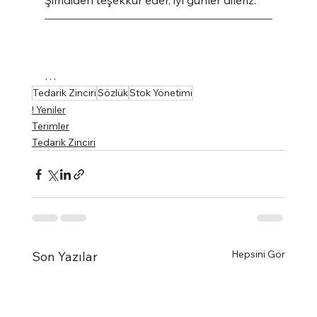
Şimdiden teşekkür eder, iyi günler dileriz.
…
Tedarik Zinciri
Sözlük
Stok Yönetimi
! Yeniler
Terimler
Tedarik Zinciri
Hepsini Gör
Son Yazılar