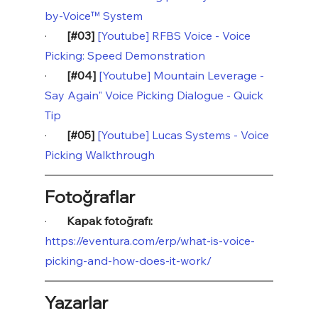
by-Voice™ System
·       
[#03] 
[Youtube] RFBS Voice - Voice 
Picking: Speed Demonstration
·       
[#04] 
[Youtube] Mountain Leverage - 
Say Again" Voice Picking Dialogue - Quick 
Tip
·       
[#05] 
[Youtube] Lucas Systems - Voice 
Picking Walkthrough
Fotoğraflar
·       
Kapak fotoğrafı: 
https://eventura.com/erp/what-is-voice-
picking-and-how-does-it-work/
Yazarlar