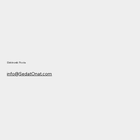
Elektronik Posta
info@SedatOnat.com