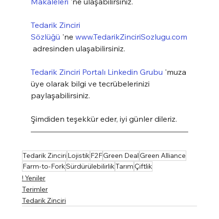
Makaleleri
 'ne ulaşabilirsiniz.
Tedarik Zinciri 
Sözlüğü
 'ne 
www.TedarikZinciriSozlugu.com
 adresinden ulaşabilirsiniz.
Tedarik Zinciri Portalı Linkedin Grubu
 'muza 
üye olarak bilgi ve tecrübelerinizi 
paylaşabilirsiniz.
Şimdiden teşekkür eder, iyi günler dileriz.
Tedarik Zinciri
Lojistik
F2F
Green Deal
Green Alliance
Farm-to-Fork
Sürdürülebilirlik
Tarım
Çiftlik
! Yeniler
Terimler
Tedarik Zinciri