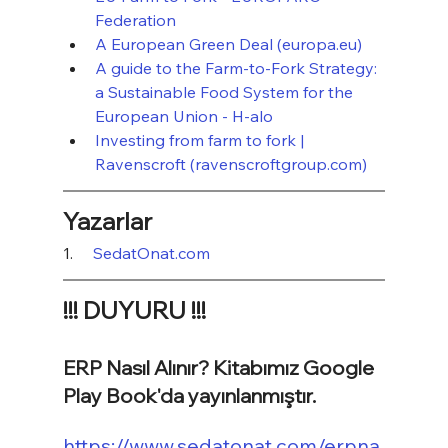
Federation
A European Green Deal (europa.eu)
A guide to the Farm-to-Fork Strategy: 
a Sustainable Food System for the 
European Union - H-alo
Investing from farm to fork | 
Ravenscroft (ravenscroftgroup.com)
Yazarlar
1.     
SedatOnat.com
!!! DUYURU !!!
ERP Nasıl Alınır? Kitabımız Google 
Play Book'da yayınlanmıştır.
https://www.sedatonat.com/erpna