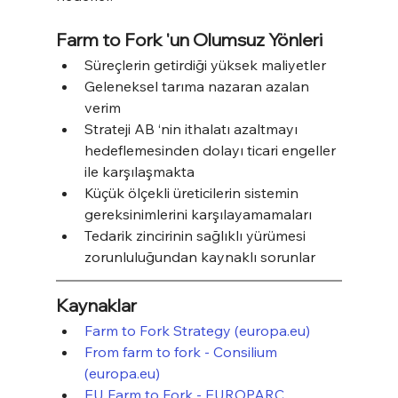
Farm to Fork 'un Olumsuz Yönleri
Süreçlerin getirdiği yüksek maliyetler
Geleneksel tarıma nazaran azalan 
verim
Strateji AB ‘nin ithalatı azaltmayı 
hedeflemesinden dolayı ticari engeller 
ile karşılaşmakta
Küçük ölçekli üreticilerin sistemin 
gereksinimlerini karşılayamamaları
Tedarik zincirinin sağlıklı yürümesi 
zorunluluğundan kaynaklı sorunlar
Kaynaklar
Farm to Fork Strategy (europa.eu)
From farm to fork - Consilium 
(europa.eu)
EU Farm to Fork - EUROPARC 