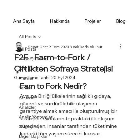
Ana Sayfa
Hakkında
Projeler
Blog
All Posts
Sedat Onat
9 Tem 2023
3 dakikada okunur
All Posts
F2F - Farm-to-Fork /
! Öne Çıkanlar
Çiftlikten Sofraya Stratejisi
Öne Çıkanlar
Güncelleme tarihi:
20 Eyl 2024
! Yeniler
Fam to Fork Nedir?
Yeniler
Avrupa Birliği ülkelerinin sağlıklı gıdaya, 
Analizler
güvenli ve sürdürülebilir ulaşımını 
Analizler
garantiye almak amacı ile oluşturulmuş bir 
Analiz Yöntemleri
stratejidir. Gıdaların topraktaki ilk oluşum 
sürecinden, insanlar tarafından tüketimine 
Özgeçmiş
kadarki tüm yaşam sürecini kapsar.
Diğer Başlıklar