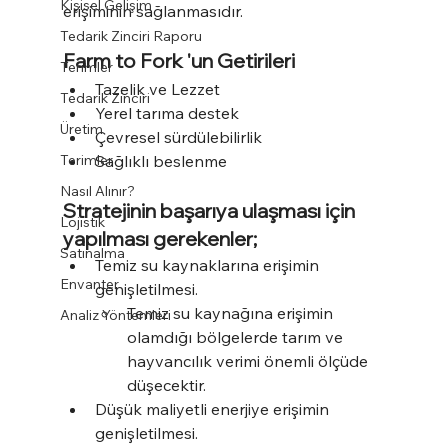
Kişisel Gelişim
erişiminin sağlanmasıdır.
Tedarik Zinciri Raporu
Farm to Fork 'un Getirileri
Terimler
Tazelik ve Lezzet
Tedarik Zinciri
Yerel tarıma destek
Üretim
Çevresel sürdülebilirlik
Terimler
Sağlıklı beslenme
Nasıl Alınır?
Stratejinin başarıya ulaşması için 
Lojistik
yapılması gerekenler;
Satınalma
Temiz su kaynaklarına erişimin 
Envanter
genişletilmesi.
Temiz su kaynağına erişimin 
Analiz Yöntemleri
olamdığı bölgelerde tarım ve 
hayvancılık verimi önemli ölçüde 
düşecektir.
Düşük maliyetli enerjiye erişimin 
genişletilmesi.