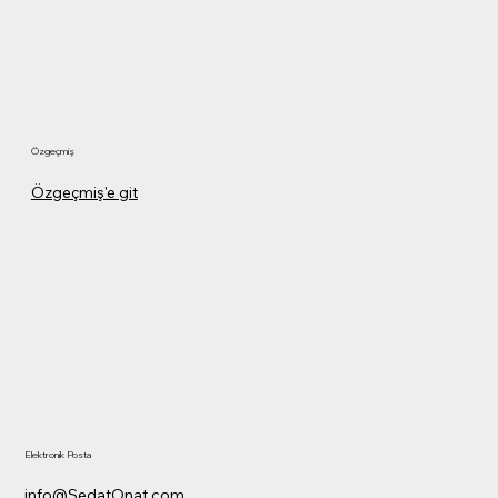
Özgeçmiş
Özgeçmiş'e git
Elektronik Posta
info@SedatOnat.com