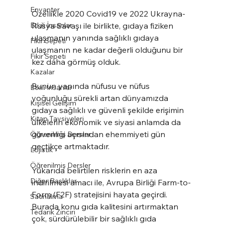
Envanter
Özellikle 2020 Covid19 ve 2022 Ukrayna-
Etkili İnsanlar
Rusya Savaşı ile birlikte, gıdaya fiziken 
ulaşmanın yanında sağlıklı gıdaya 
Fikir Sepeti
ulaşmanın ne kadar değerli olduğunu bir 
Fikir Sepeti
kez daha görmüş olduk.
Kazalar
Bunun yanında nüfusu ve nüfus 
Etkili İnsanlar
yoğunluğu sürekli artan dünyamızda 
Kişisel Gelişim
gıdaya sağlıklı ve güvenli şekilde erişimin 
Kitap Tavsiyeleri
ülkelerin ekonomik ve siyasi anlamda da 
güvenliği açısından ehemmiyeti gün 
Öğrenilmiş Dersler
geçtikçe artmaktadır.
Lojistik
Öğrenilmiş Dersler
Yukarıda belirtilen risklerin en aza 
Diğer Başlıklar
indirilmesi amacı ile, Avrupa Birliği Farm-to-
Form (F2F) stratejisini hayata geçirdi. 
Satınalma
Burada konu gıda kalitesini artırmaktan 
Tedarik Zinciri
çok, sürdürülebilir bir sağlıklı gıda 