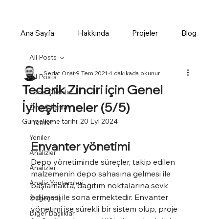
Ana Sayfa
Hakkında
Projeler
Blog
All Posts
Sedat Onat
9 Tem 2021
4 dakikada okunur
All Posts
Tedarik Zinciri için Genel
! Öne Çıkanlar
İyileştirmeler (5/5)
Öne Çıkanlar
Güncelleme tarihi:
20 Eyl 2024
! Yeniler
Yeniler
Envanter yönetimi
Analizler
Depo yönetiminde süreçler, takip edilen 
Analizler
malzemenin depo sahasına gelmesi ile 
Analiz Yöntemleri
başlamakta, dağıtım noktalarına sevk 
edilmesi ile sona ermektedir. Envanter 
Özgeçmiş
yönetimi ise sürekli bir sistem olup, proje 
Diğer Başlıklar