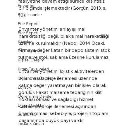
faaliyetine devam ettiği sürece kesintisiz 
Envanter
bir biçimde işlemektedir (Görçün, 2013, s. 
Etkili İnsanlar
10).
Fikir Sepeti
Envanter yönetimi anlayışı mal 
Fikir Sepeti
hareketsizliği değil, bilakis mal hareketliliği 
Kazalar
üzerine kurulmalıdır (Nebol, 2014 Ocak). 
Firmaya değer katan bir depo sistemi stok 
Etkili İnsanlar
tutma ve stok saklama üzerine kurulamaz.
Kişisel Gelişim
Kitap Tavsiyeleri
Envanter yönetimi lojistik aktivitelerden 
birisi olarak proje ilerlemesi üzerinde 
Öğrenilmiş Dersler
katma değer yaratmayan bir işlev olarak 
Lojistik
görülür. Fakat malzeme tedariğinin kilit 
Öğrenilmiş Dersler
noktası olması ve sağladığı hizmet 
Diğer Başlıklar
kalitesinin proje ilerlemesi açısından 
önemli olması sebebiyle, projenin toplam 
Satınalma
başarısında büyük payı vardır.
Tedarik Zinciri