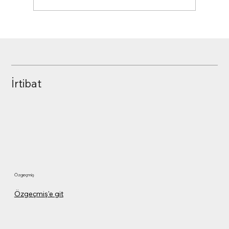
Malzeme Kodu Neden ve Nasıl kullanılır?
İrtibat
Özgeçmiş
Özgeçmiş'e git