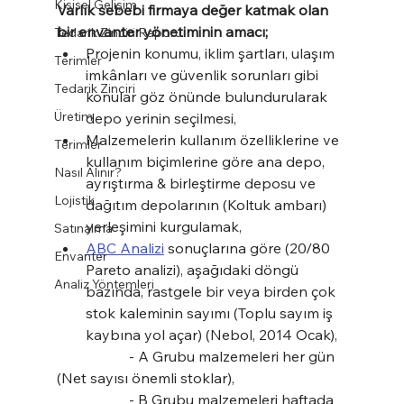
Kişisel Gelişim
Varlık sebebi firmaya değer katmak olan 
bir envanter yönetiminin amacı;
Tedarik Zinciri Raporu
Projenin konumu, iklim şartları, ulaşım 
Terimler
imkânları ve güvenlik sorunları gibi 
Tedarik Zinciri
konular göz önünde bulundurularak 
Üretim
depo yerinin seçilmesi,
Malzemelerin kullanım özelliklerine ve 
Terimler
kullanım biçimlerine göre ana depo, 
Nasıl Alınır?
ayrıştırma & birleştirme deposu ve 
Lojistik
dağıtım depolarının (Koltuk ambarı) 
yerleşimini kurgulamak,
Satınalma
ABC Analizi
 sonuçlarına göre (20/80 
Envanter
Pareto analizi), aşağıdaki döngü 
Analiz Yöntemleri
bazında, rastgele bir veya birden çok 
stok kaleminin sayımı (Toplu sayım iş 
kaybına yol açar) (Nebol, 2014 Ocak),
		- A Grubu malzemeleri her gün 
(Net sayısı önemli stoklar),
		- B Grubu malzemeleri haftada 