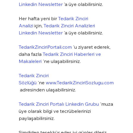
Linkedin Newsletter
 'a üye olabilirsiniz.
Her hafta yeni bir 
Tedarik Zinciri 
Analizi
 için, 
Tedarik Zinciri Analizleri 
Linkedin Newsletter
 'a üye olabilirsiniz.
TedarikZinciriPortali.com
 'u ziyaret ederek, 
daha fazla 
Tedarik Zinciri Haberleri ve 
Makaleleri
 'ne ulaşabilirsiniz.
Tedarik Zinciri 
Sözlüğü
 'ne 
www.TedarikZinciriSozlugu.com
 adresinden ulaşabilirsiniz.
Tedarik Zinciri Portalı Linkedin Grubu
 'muza 
üye olarak bilgi ve tecrübelerinizi 
paylaşabilirsiniz.
Şimdiden teşekkür eder, iyi günler dileriz.