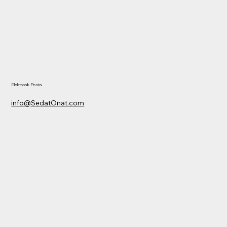
Elektronik Posta
info@SedatOnat.com