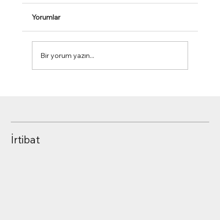
Yorumlar
Bir yorum yazın...
Carlos Ghosn, Planların ve Hedeflerin
Adamı
İrtibat