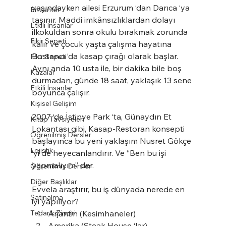
yaşındayken ailesi Erzurum ‘dan Darıca ‘ya 
Envanter
taşınır. Maddi imkânsızlıklardan dolayı 
Etkili İnsanlar
ilkokuldan sonra okulu bırakmak zorunda 
Fikir Sepeti
kalır ve çocuk yaşta çalışma hayatına 
Bostancı ‘da kasap çırağı olarak başlar. 
Fikir Sepeti
Aynı anda 10 usta ile, bir dakika bile boş 
Kazalar
durmadan, günde 18 saat, yaklaşık 13 sene 
Etkili İnsanlar
boyunca çalışır.
Kişisel Gelişim
2007 ‘de İstinye Park ‘ta, Günaydın Et 
Kitap Tavsiyeleri
Lokantası gibi, Kasap-Restoran konsepti 
Öğrenilmiş Dersler
başlayınca bu yeni yaklaşım Nusret Gökçe 
Lojistik
‘yi de heyecanlandırır. Ve “Ben bu işi 
yapmalıyım” der.
Öğrenilmiş Dersler
Diğer Başlıklar
Evvela araştırır, bu iş dünyada nerede en 
Satınalma
iyi yapılıyor?
Tedarik Zinciri
Arjantin (Kesimhaneler)
Amerika (Steak House ‘lar)