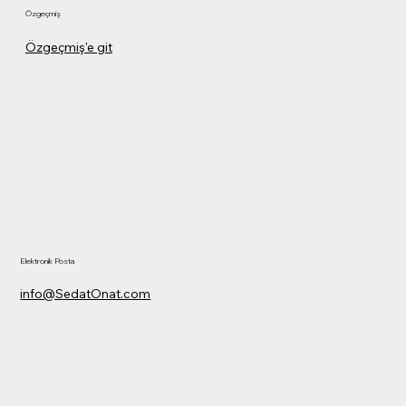
Özgeçmiş
Özgeçmiş'e git
Elektronik Posta
info@SedatOnat.com