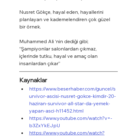
Nusret Gökçe, hayal eden, hayallerini 
planlayan ve kademelendiren çok güzel 
bir örnek.
Muhammed Ali ‘nin dediği gibi; 
“Şampiyonlar salonlardan çıkmaz, 
içlerinde tutku, hayal ve amaç olan 
insanlardan çıkar”
Kaynaklar
https://www.beserhaber.com/guncel/s
urvivor-ascisi-nusret-gokce-kimdir-20-
haziran-survivor-all-star-da-yemek-
yapan-asci-h11452.html
https://www.youtube.com/watch?v=-
b3ZxYkEJpU
https://www.youtube.com/watch?