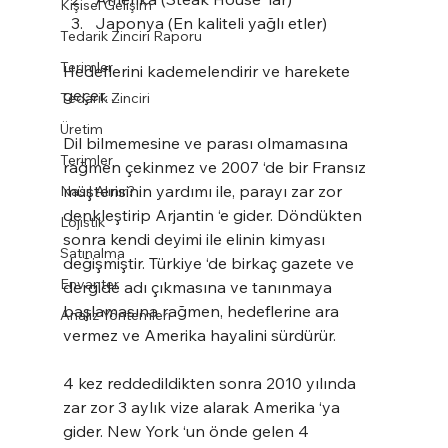
Kişisel Gelişim
Japonya (En kaliteli yağlı etler)
Tedarik Zinciri Raporu
Terimler
Hedeflerini kademelendirir ve harekete 
geçer…
Tedarik Zinciri
Üretim
Dil bilmemesine ve parası olmamasına 
Terimler
rağmen çekinmez ve 2007 ‘de bir Fransız 
müşterisinin yardımı ile, parayı zar zor 
Nasıl Alınır?
denkleştirip Arjantin ‘e gider. Döndükten 
Lojistik
sonra kendi deyimi ile elinin kimyası 
Satınalma
değişmiştir. Türkiye ‘de birkaç gazete ve 
Envanter
dergide adı çıkmasına ve tanınmaya 
başlamasına rağmen, hedeflerine ara 
Analiz Yöntemleri
vermez ve Amerika hayalini sürdürür.
4 kez reddedildikten sonra 2010 yılında 
zar zor 3 aylık vize alarak Amerika ‘ya 
gider. New York ‘un önde gelen 4 