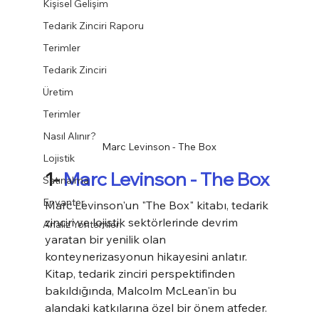
Kişisel Gelişim
Tedarik Zinciri Raporu
Terimler
Tedarik Zinciri
Üretim
Terimler
Nasıl Alınır?
Marc Levinson - The Box
Lojistik
1- 
Marc Levinson - The Box
Satınalma
Envanter
Marc Levinson'un "The Box" kitabı, tedarik 
zinciri ve lojistik sektörlerinde devrim 
Analiz Yöntemleri
yaratan bir yenilik olan 
konteynerizasyonun hikayesini anlatır. 
Kitap, tedarik zinciri perspektifinden 
bakıldığında, Malcolm McLean'in bu 
alandaki katkılarına özel bir önem atfeder. 