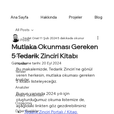
Ana Sayfa
Hakkında
Projeler
Blog
All Posts
Sedat Onat
11 Şub 2024
5 dakikada okunur
All Posts
Mutlaka Okunması Gereken
! Öne Çıkanlar
5 Tedarik Zinciri Kitabı
Öne Çıkanlar
Güncelleme tarihi:
20 Eyl 2024
! Yeniler
Bu makalemizde, Tedarik Zinciri'ne gönül 
Yeniler
veren herkesin, mutlaka okuması gereken 
Analizler
5 kitabı listeleyeceğiz.
Analizler
Bunun yanında 2024 yılı için 
Analiz Yöntemleri
oluşturduğumuz okuma listemize de, 
Özgeçmiş
aşağıdaki linkten göz gezdirebilirsiniz
Diğer Başlıklar
Tedarik Zinciri Portalı / Kitap 