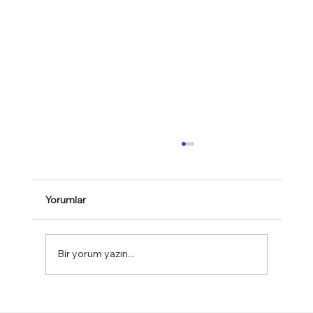
Yorumlar
Kitap Tavsiyeleri - 2020
Bir yorum yazın...