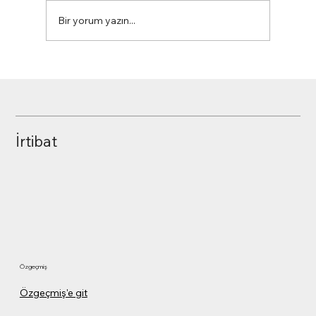
Bir yorum yazın...
RFQ – Request For Quotation / Teklif
Talebi
İrtibat
Özgeçmiş
Özgeçmiş'e git