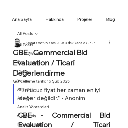
Ana Sayfa
Hakkında
Projeler
Blog
All Posts
Sedat Onat
29 Oca 2025
3 dakikada okunur
All Posts
CBE - Commercial Bid
! Öne Çıkanlar
Evaluation / Ticari
Öne Çıkanlar
Değerlendirme
! Yeniler
Yeniler
Güncelleme tarihi:
15 Şub 2025
"En ucuz fiyat her zaman en iyi 
Analizler
değer değildir." - Anonim
Analizler
Analiz Yöntemleri
CBE - Commercial Bid 
Özgeçmiş
Evaluation
 / Ticari 
Diğer Başlıklar