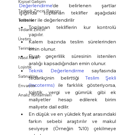
Kişisel Gelişim
Değerlendirme
’de belirlenen şartlar 
Tedarik Zinciri Raporu
ışığında toplanan teklifler aşağıdaki 
kriterler ile değerlendirilir
Terimler
Toplanan tekliflerin kur kontrolü 
Tedarik Zinciri
yapılır.
Üretim
Kalem bazında teslim sürelerinden 
Terimler
emin olunur.
Fiyat geçerlilik süresinin istenilen 
Nasıl Alınır?
aralığı kapsadığından emin olunur.
Lojistik
Teknik Değerlendirme
 sayfasında 
Satınalma
tedarikçinin belirttiği 
Teslim Şekli 
(Incoterms)
 ile farklılık gösteriyorsa, 
Envanter
lojistik, vergi ve gümrük gibi ek 
Analiz Yöntemleri
maliyetler hesap edilerek birim 
maliyete dail edilir.
En düşük ve en yükdek fiyat arasındaki 
farkın sebebi araştırılır ve makul 
seviyeye (Örneğin %10) çekilmeye 