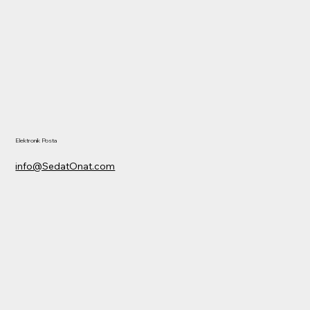
Elektronik Posta
info@SedatOnat.com