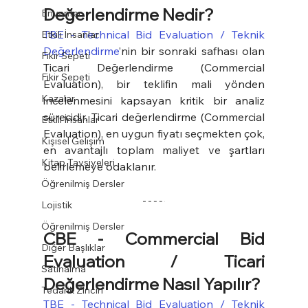
Değerlendirme Nedir?
Envanter
TBE - Technical Bid Evaluation / Teknik 
Etkili İnsanlar
Değerlendirme
’nin bir sonraki safhası olan 
Fikir Sepeti
Ticari Değerlendirme (Commercial 
Fikir Sepeti
Evaluation), bir teklifin mali yönden 
Kazalar
incelenmesini kapsayan kritik bir analiz 
sürecidir. Ticari değerlendirme (Commercial 
Etkili İnsanlar
Evaluation), en uygun fiyatı seçmekten çok, 
Kişisel Gelişim
en avantajlı toplam maliyet ve şartları 
Kitap Tavsiyeleri
belirlemeye odaklanır.
Öğrenilmiş Dersler
Lojistik
Öğrenilmiş Dersler
CBE - Commercial Bid 
Diğer Başlıklar
Evaluation
 / Ticari 
Satınalma
Değerlendirme Nasıl Yapılır?
Tedarik Zinciri
TBE - Technical Bid Evaluation / Teknik 