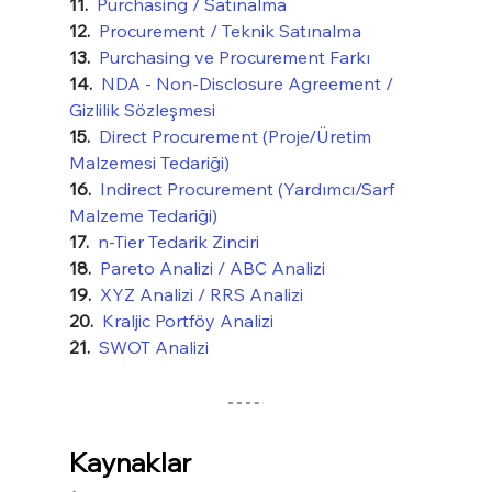
11.  
Purchasing / Satınalma
12.  
Procurement / Teknik Satınalma
13.  
Purchasing ve Procurement Farkı
14.  
NDA - Non-Disclosure Agreement / 
Gizlilik Sözleşmesi
15.  
Direct Procurement (Proje/Üretim 
Malzemesi Tedariği)
16.  
Indirect Procurement (Yardımcı/Sarf 
Malzeme Tedariği)
17.  
n-Tier Tedarik Zinciri
18.  
Pareto Analizi / ABC Analizi
19.  
XYZ Analizi / RRS Analizi
20.  
Kraljic Portföy Analizi
21.  
SWOT Analizi
Kaynaklar