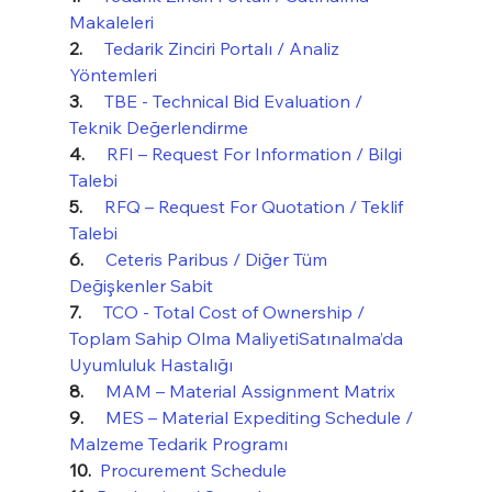
Makaleleri
2.     
Tedarik Zinciri Portalı / Analiz 
Yöntemleri
3.     
TBE - Technical Bid Evaluation / 
Teknik Değerlendirme
4.     
RFI – Request For Information / Bilgi 
Talebi
5.     
RFQ – Request For Quotation / Teklif 
Talebi
6.     
Ceteris Paribus / Diğer Tüm 
Değişkenler Sabit
7.     
TCO - Total Cost of Ownership / 
Toplam Sahip Olma Maliyeti
Satınalma’da 
Uyumluluk Hastalığı
8.     
MAM – Material Assignment Matrix
9.     
MES – Material Expediting Schedule / 
Malzeme Tedarik Programı
10.  
Procurement Schedule