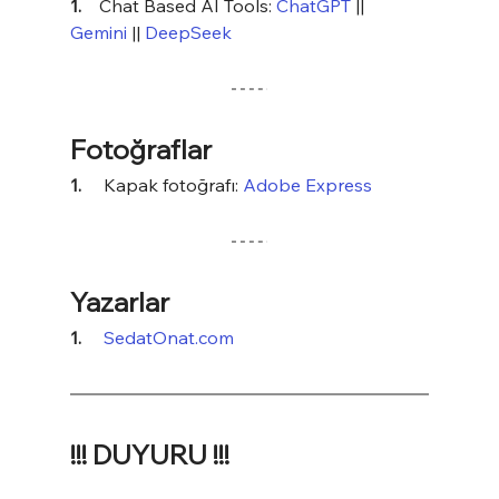
1.    
Chat Based AI Tools: 
ChatGPT
 || 
Gemini
 || 
DeepSeek
Fotoğraflar
1.     
Kapak fotoğrafı: 
Adobe Express
Yazarlar
1.     
SedatOnat.com
!!! DUYURU !!!