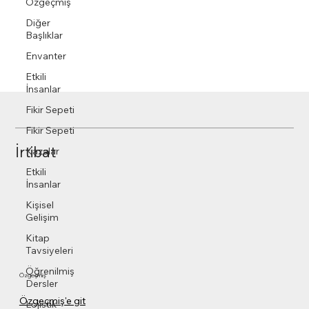
Özgeçmiş
Diğer
Başlıklar
Envanter
Etkili
İnsanlar
Fikir Sepeti
Fikir Sepeti
İrtibat
Kazalar
Etkili
İnsanlar
Kişisel
Gelişim
Kitap
Tavsiyeleri
Öğrenilmiş
Özgeçmiş
Dersler
Özgeçmiş'e git
Lojistik