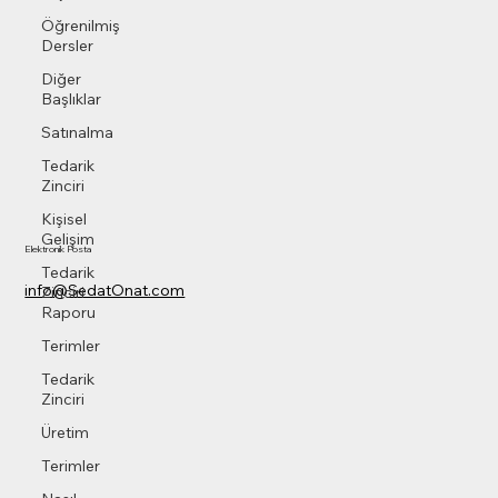
Öğrenilmiş
Dersler
Diğer
Başlıklar
Satınalma
Tedarik
Zinciri
Kişisel
Gelişim
Elektronik Posta
Tedarik
info@SedatOnat.com
Zinciri
Raporu
Terimler
Tedarik
Zinciri
Üretim
Terimler