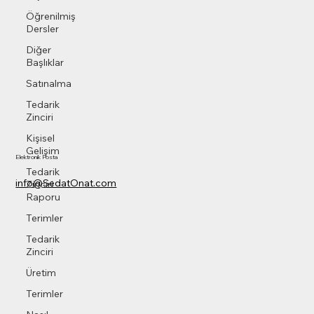
Öğrenilmiş
Dersler
Diğer
Başlıklar
Satınalma
Tedarik
Zinciri
Kişisel
Gelişim
Elektronik Posta
Tedarik
info@SedatOnat.com
Zinciri
Raporu
Terimler
Tedarik
Zinciri
Üretim
Terimler