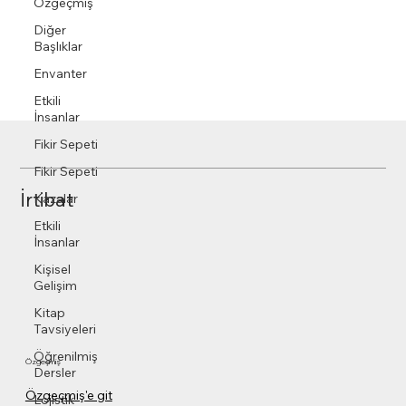
Özgeçmiş
Diğer
Başlıklar
Envanter
Etkili
İnsanlar
Fikir Sepeti
Fikir Sepeti
İrtibat
Kazalar
Etkili
İnsanlar
Kişisel
Gelişim
Kitap
Tavsiyeleri
Öğrenilmiş
Özgeçmiş
Dersler
Özgeçmiş'e git
Lojistik