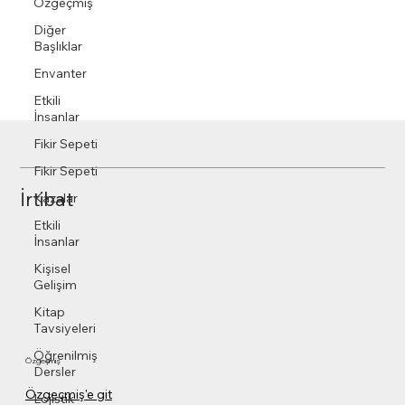
Özgeçmiş
Diğer
Başlıklar
Envanter
Etkili
İnsanlar
Fikir Sepeti
Fikir Sepeti
İrtibat
Kazalar
Etkili
İnsanlar
Kişisel
Gelişim
Kitap
Tavsiyeleri
Öğrenilmiş
Özgeçmiş
Dersler
Özgeçmiş'e git
Lojistik