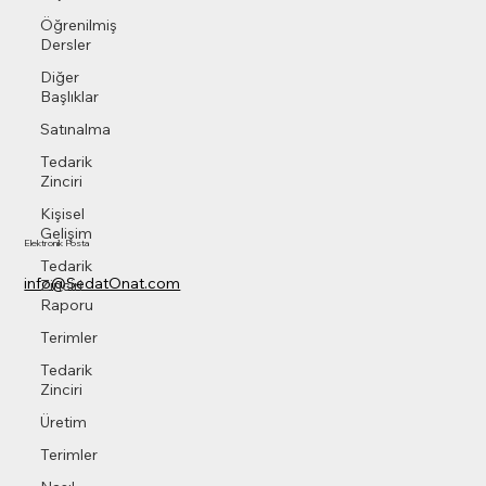
Öğrenilmiş
Dersler
Diğer
Başlıklar
Satınalma
Tedarik
Zinciri
Kişisel
Gelişim
Elektronik Posta
Tedarik
info@SedatOnat.com
Zinciri
Raporu
Terimler
Tedarik
Zinciri
Üretim
Terimler