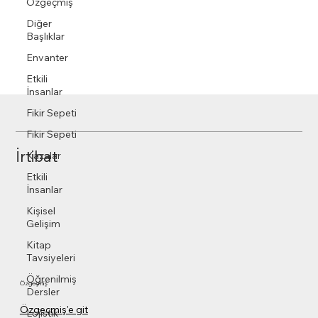
Özgeçmiş
Diğer
Başlıklar
Envanter
Etkili
İnsanlar
Fikir Sepeti
Fikir Sepeti
İrtibat
Kazalar
Etkili
İnsanlar
Kişisel
Gelişim
Kitap
Tavsiyeleri
Öğrenilmiş
Özgeçmiş
Dersler
Özgeçmiş'e git
Lojistik