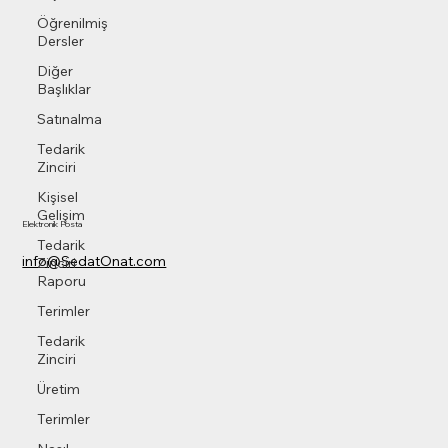
Öğrenilmiş
Dersler
Diğer
Başlıklar
Satınalma
Tedarik
Zinciri
Kişisel
Gelişim
Elektronik Posta
Tedarik
info@SedatOnat.com
Zinciri
Raporu
Terimler
Tedarik
Zinciri
Üretim
Terimler