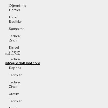
Öğrenilmiş
Dersler
Diğer
Başlıklar
Satınalma
Tedarik
Zinciri
Kişisel
Gelişim
Elektronik Posta
Tedarik
info@SedatOnat.com
Zinciri
Raporu
Terimler
Tedarik
Zinciri
Üretim
Terimler