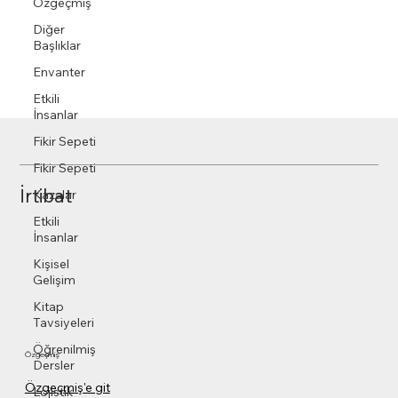
Özgeçmiş
Diğer
Başlıklar
Envanter
Etkili
İnsanlar
Fikir Sepeti
Fikir Sepeti
İrtibat
Kazalar
Etkili
İnsanlar
Kişisel
Gelişim
Kitap
Tavsiyeleri
Öğrenilmiş
Özgeçmiş
Dersler
Özgeçmiş'e git
Lojistik