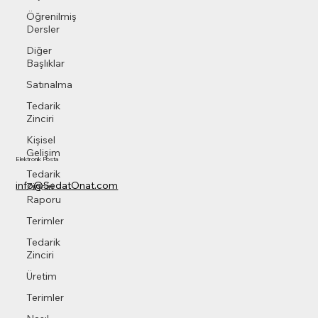
Öğrenilmiş
Dersler
Diğer
Başlıklar
Satınalma
Tedarik
Zinciri
Kişisel
Gelişim
Elektronik Posta
Tedarik
info@SedatOnat.com
Zinciri
Raporu
Terimler
Tedarik
Zinciri
Üretim
Terimler