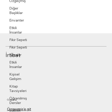
Özgeçmiş
Diğer
Başlıklar
Envanter
Etkili
İnsanlar
Fikir Sepeti
Fikir Sepeti
İrtibat
Kazalar
Etkili
İnsanlar
Kişisel
Gelişim
Kitap
Tavsiyeleri
Öğrenilmiş
Özgeçmiş
Dersler
Özgeçmiş'e git
Lojistik