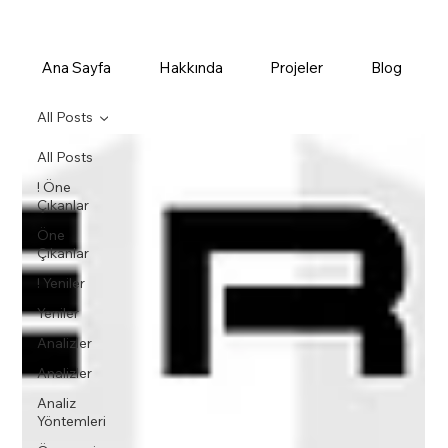
Ana Sayfa
Hakkında
Projeler
Blog
All Posts
All Posts
! Öne
Çıkanlar
Öne
Çıkanlar
! Yeniler
Yeniler
Analizler
Analizler
Analiz
Yöntemleri