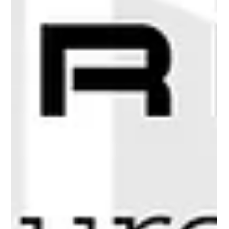
15 Mar 2024
3 dakikada okunur
Portchain ve Portchain Connect
Liman operasyonlarını ve konteyner gemisi rotalarını optimize
etmek amacıyla çözümler sunan bir teknoloji firmasıdır.