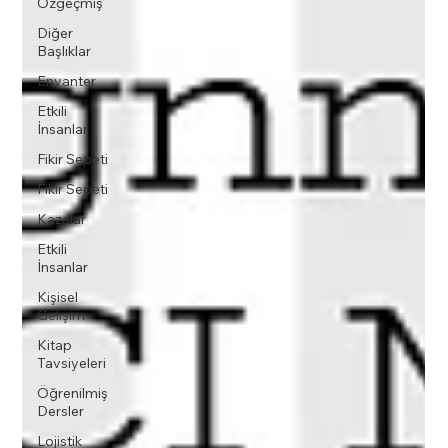
Özgeçmiş
Diğer
Başlıklar
Envanter
Etkili
İnsanlar
Fikir Sepeti
Fikir Sepeti
Kazalar
Etkili
İnsanlar
Kişisel
Gelişim
Kitap
Tavsiyeleri
Öğrenilmiş
Dersler
Lojistik