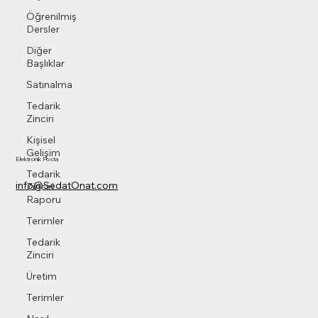
Öğrenilmiş
Dersler
Diğer
Başlıklar
Satınalma
Tedarik
Zinciri
Kişisel
Gelişim
Elektronik Posta
Tedarik
info@SedatOnat.com
Zinciri
Raporu
Terimler
Tedarik
Zinciri
Üretim
Terimler