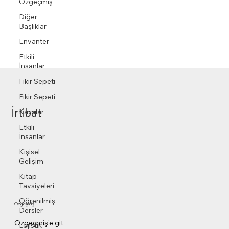
Özgeçmiş
Diğer
Başlıklar
Envanter
Etkili
İnsanlar
Fikir Sepeti
Fikir Sepeti
İrtibat
Kazalar
Etkili
İnsanlar
Kişisel
Gelişim
Kitap
Tavsiyeleri
Öğrenilmiş
Özgeçmiş
Dersler
Özgeçmiş'e git
Lojistik