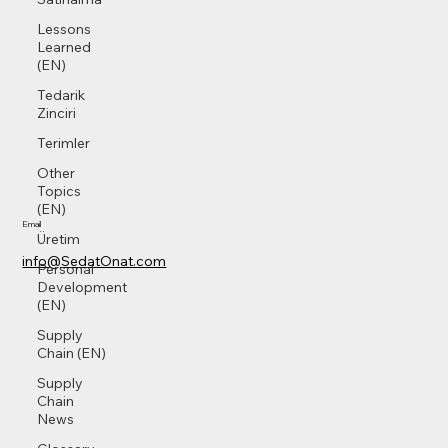
Lessons
Learned
(EN)
Tedarik
Zinciri
Terimler
Other
Topics
(EN)
Email
Üretim
info@SedatOnat.com
Personal
Development
(EN)
Supply
Chain (EN)
Supply
Chain
News