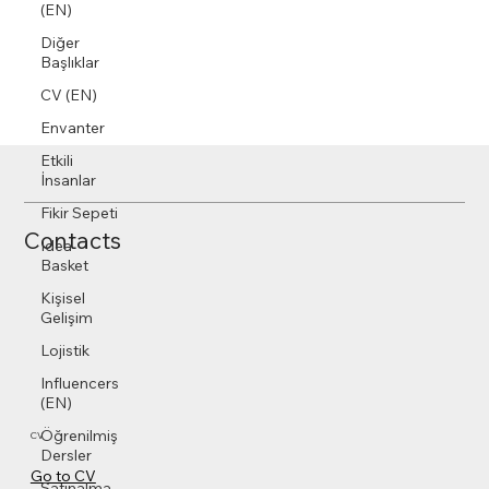
(EN)
Diğer
Başlıklar
CV (EN)
Envanter
Etkili
İnsanlar
Fikir Sepeti
Contacts
Idea
Basket
Kişisel
Gelişim
Lojistik
Influencers
(EN)
Öğrenilmiş
CV
Dersler
Go to CV
Satınalma