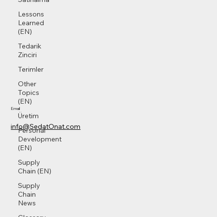
Lessons
Learned
(EN)
Tedarik
Zinciri
Terimler
Other
Topics
(EN)
Email
Üretim
info@SedatOnat.com
Personal
Development
(EN)
Supply
Chain (EN)
Supply
Chain
News