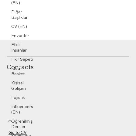
(EN)
Diğer
Başlıklar
CV (EN)
Envanter
Etkili
İnsanlar
Fikir Sepeti
Contacts
Idea
Basket
Kişisel
Gelişim
Lojistik
Influencers
(EN)
Öğrenilmiş
CV
Dersler
Go to CV
Satınalma