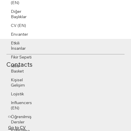
(EN)
Diğer
Başlıklar
CV (EN)
Envanter
Etkili
İnsanlar
Fikir Sepeti
Contacts
Idea
Basket
Kişisel
Gelişim
Lojistik
Influencers
(EN)
Öğrenilmiş
CV
Dersler
Go to CV
Satınalma