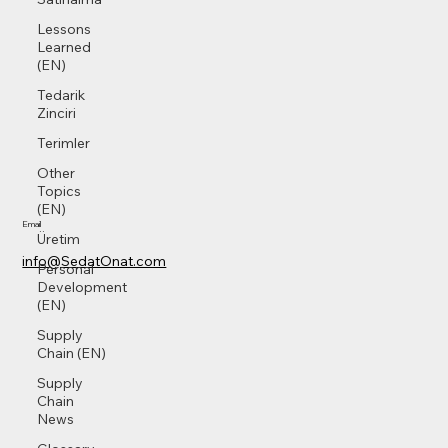
Lessons
Learned
(EN)
Tedarik
Zinciri
Terimler
Other
Topics
(EN)
Email
Üretim
info@SedatOnat.com
Personal
Development
(EN)
Supply
Chain (EN)
Supply
Chain
News